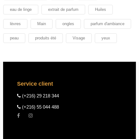
eau de linge
extrait de parfum
Huiles
lèvres
Main
ongles
parfum d'ambiance
peau
produits été
Visage
yeux
Service client
(+216) 29 218 344
(+216) 55 044 488