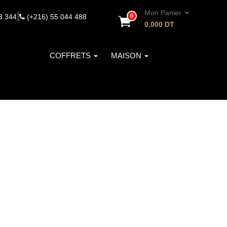
Mon Panier
|
8 344
(+216) 55 044 488
0
0.000
DT
COFFRETS
MAISON