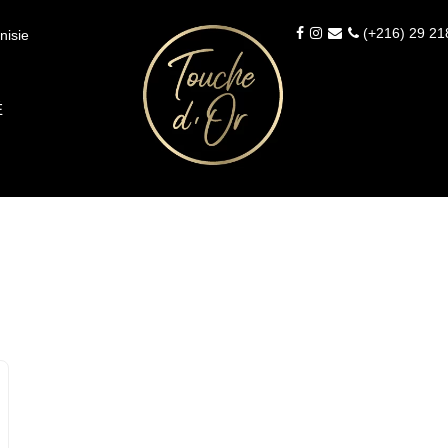
(+216) 29 21
nisie
É