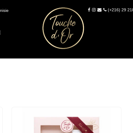
(+216) 29 21
nisie
É