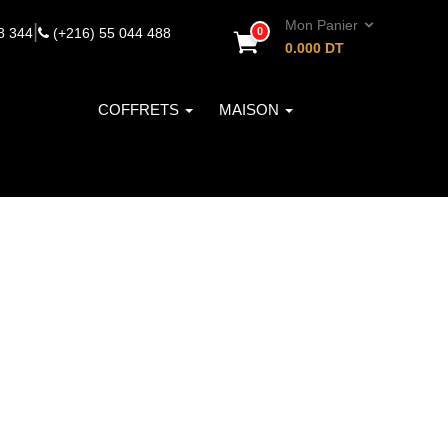
Mon Panier
|
8 344
(+216) 55 044 488
0
0.000
DT
COFFRETS
MAISON