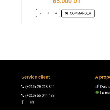
65.000
DT
Quantity
COMMANDER
Service client
A prop
(+216) 29 218 344
Des so
La mar
(+216) 55 044 488