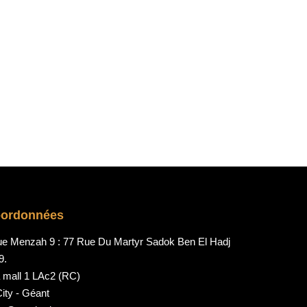
0
oordonnées
ue Menzah 9 : 77 Rue Du Martyr Sadok Ben El Hadj
9.
 mall 1 LAc2 (RC)
ity - Géant