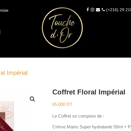
(+216) 29 21
nisie
É
ral Impérial
Coffret Floral Impérial
65.000
DT
Le Coffret se compose de :
Crème Mains Super hydratante 50ml + Pa