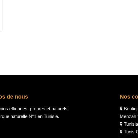
os de nous
Nos c
ins efficaces, propres et naturels.
Boutiq
que naturelle N°1 en Tunisie.
Menzah 
Tunisia
Tunis C