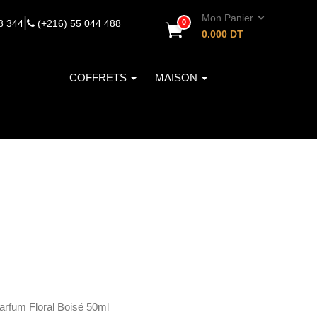
Mon Panier
|
8 344
(+216) 55 044 488
0
0.000
DT
COFFRETS
MAISON
rfum Floral Boisé 50ml