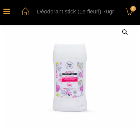
0
Déodorant stick (Le fleuri) 70gr