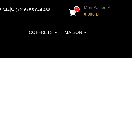
Mon Panier
|
8 344
(+216) 55 044 488
0
0.000
DT
COFFRETS
MAISON