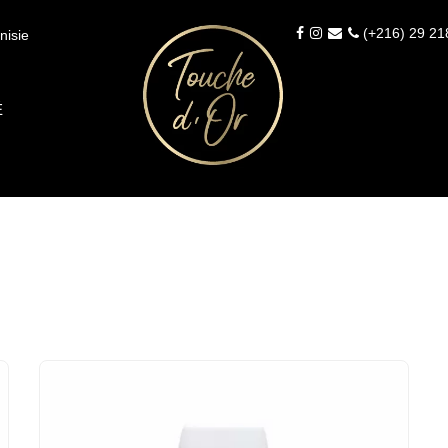
(+216) 29 21
nisie
É