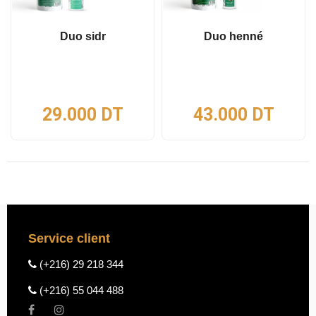
Duo sidr
Duo henné
29.000
DT
43.000
DT
Service client
(+216) 29 218 344
(+216) 55 044 488