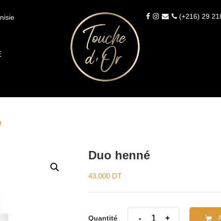
(+216) 29 21
nisie
É
é
Duo henné
43.000
DT
Quantity
Quantité