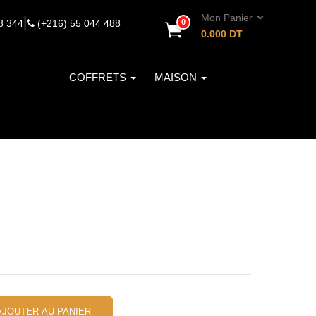
Mon Panier
|
8 344
(+216) 55 044 488
0
0.000
DT
COFFRETS
MAISON
AJOUTER AU PANIER