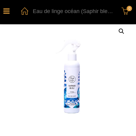
0
Eau de linge océan (Saphir bleu) 250ml