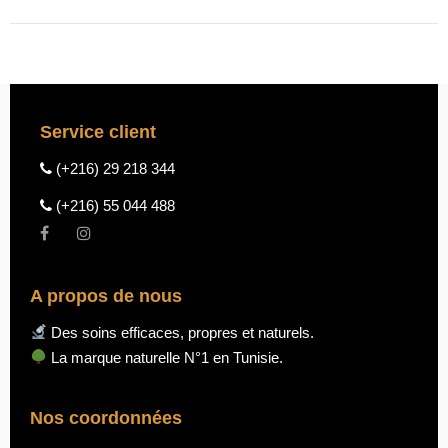
prix
initial
prix
initia
actuel
était :
actu
était
est :
53.700 DT.
est :
53.7
45.000 DT.
45.0
Service client
(+216) 29 218 344
(+216) 55 044 488
A propos de nous
Des soins efficaces, propres et naturels.
La marque naturelle N°1 en Tunisie.
Nos coordonnées