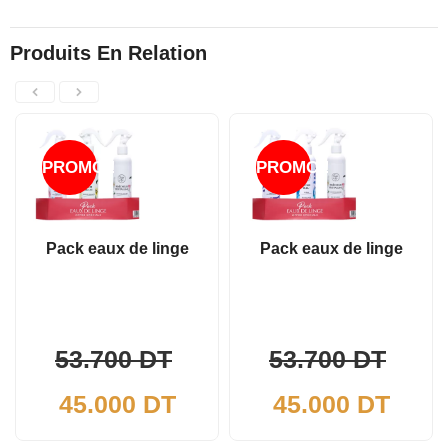
Produits En Relation
PROMO !
PROMO !
Pack eaux de linge
Pack eaux de linge
Le
Le
53.700
DT
53.700
DT
Le
prix
Le
prix
45.000
DT
45.000
DT