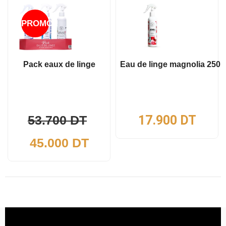
PROMO !
Pack eaux de linge
Eau de linge magnolia 250m
Le
53.700
DT
17.900
DT
Le
prix
45.000
DT
prix
initial
actuel
était :
est :
53.700 DT.