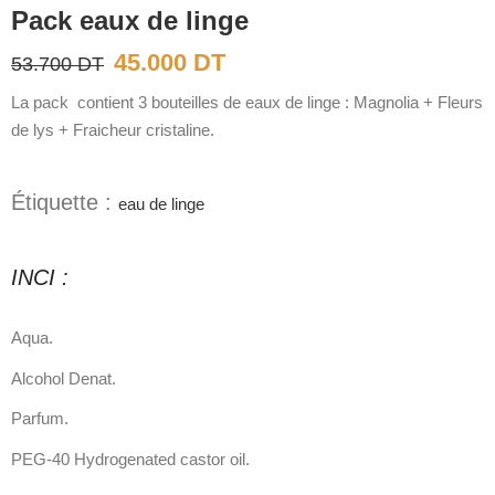
Pack eaux de linge
Le
Le
45.000
DT
53.700
DT
prix
prix
La pack contient 3 bouteilles de eaux de linge : Magnolia + Fleurs
initial
actuel
de lys + Fraicheur cristaline.
était :
est :
53.700 DT.
45.000 DT.
Étiquette :
eau de linge
INCI :
Aqua.
Alcohol Denat.
Parfum.
PEG-40 Hydrogenated castor oil.