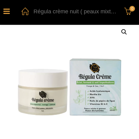
0
Régula crème nuit ( peaux mixtes à grasses) 50ml