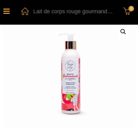
0
Lait de corps rouge gourmande 200 ml