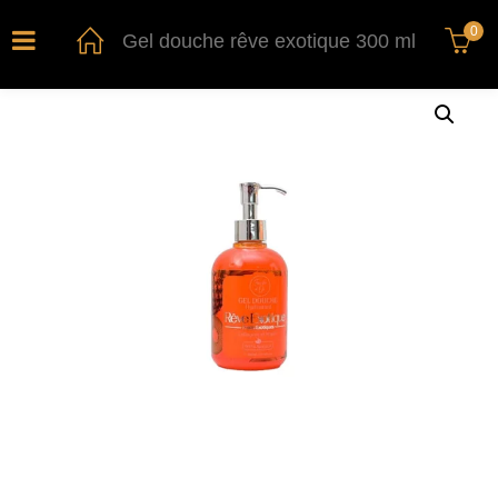
0
Gel douche rêve exotique 300 ml