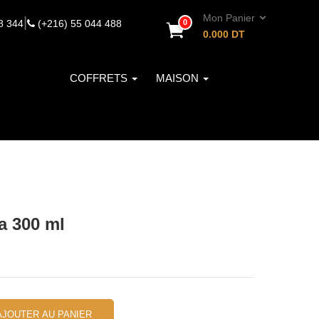
Mon Panier
|
8 344
(+216) 55 044 488
0
0.000
DT
COFFRETS
MAISON
a 300 ml
AJOUTER AU PANIER