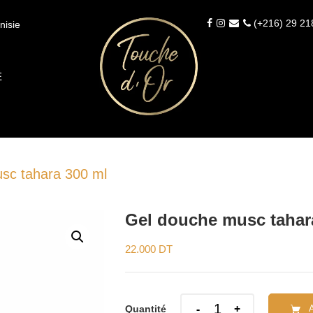
(+216) 29 21
nisie
É
sc tahara 300 ml
Gel douche musc tahar
22.000
DT
Quantity
Quantité