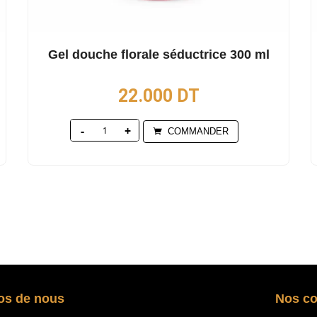
Gel douche florale séductrice 300 ml
22.000
DT
Quantity
COMMANDER
os de nous
Nos c