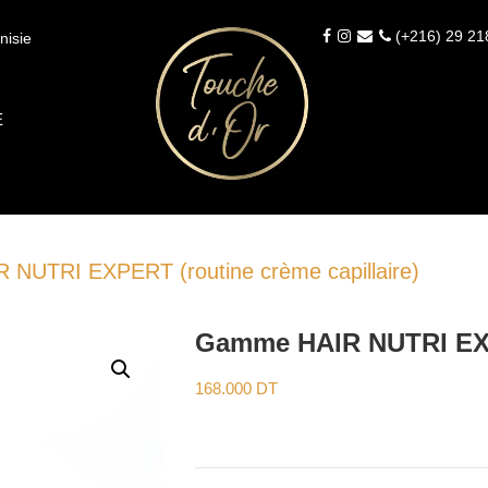
(+216) 29 21
nisie
É
NUTRI EXPERT (routine crème capillaire)
Gamme HAIR NUTRI EXPE
168.000
DT