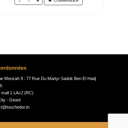
Quantity
COMMANDER
0
oordonnées
ue Menzah 9 : 77 Rue Du Martyr Sadok Ben El Hadj
9.
 mall 1 LAc2 (RC)
ity - Géant
ct@touchedor.tn