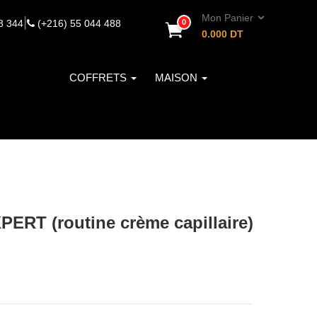
Mon Panier
|
8 344
(+216) 55 044 488
0
0.000
DT
COFFRETS
MAISON
RT (routine crème capillaire)