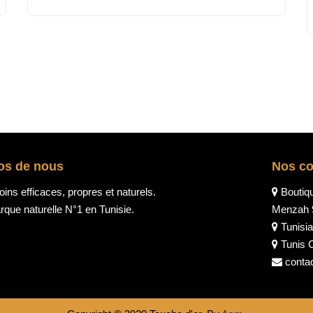
os de nous
Nos c
ins efficaces, propres et naturels.
Boutiq
que naturelle N°1 en Tunisie.
Menzah 
Tunisia
Tunis C
conta