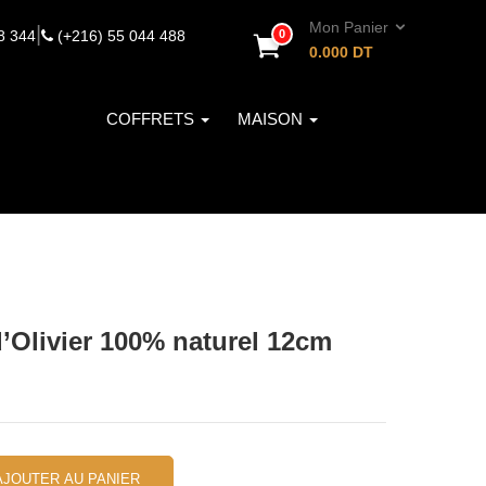
Mon Panier
|
8 344
(+216) 55 044 488
0
0.000
DT
COFFRETS
MAISON
 d’Olivier 100% naturel 12cm
AJOUTER AU PANIER