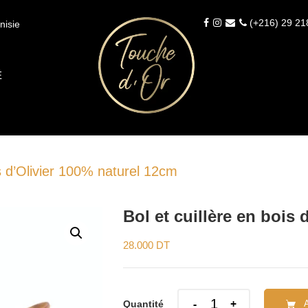
(+216) 29 21
nisie
É
is d’Olivier 100% naturel 12cm
Bol et cuillère en bois
28.000
DT
Quantity
Quantité