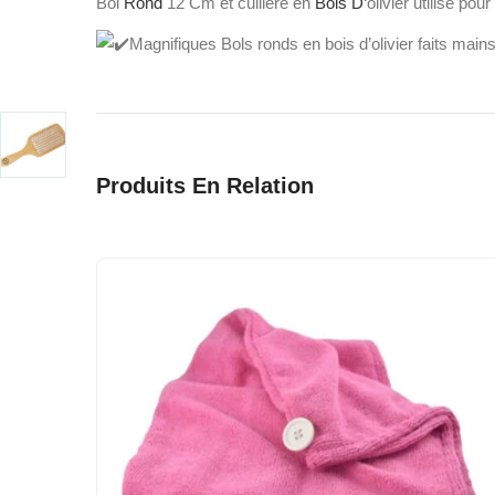
Bol
Rond
12 Cm et cuillère en
Bois
D
‘olivier utilisé 
Magnifiques Bols ronds en bois d’olivier faits mains
Produits En Relation