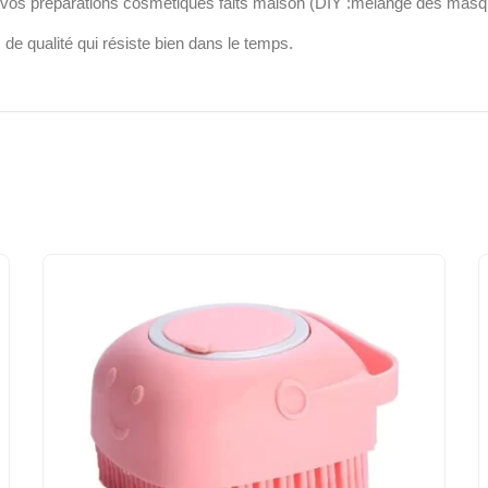
pour vos préparations cosmétiques faits maison (DIY :mélange des ma
 de qualité qui résiste bien dans le temps.