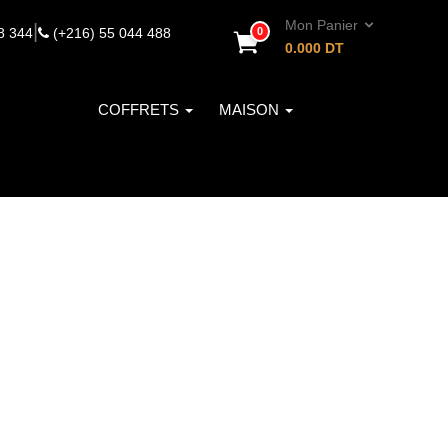
Mon Panier
|
8 344
(+216) 55 044 488
0
0.000
DT
COFFRETS
MAISON