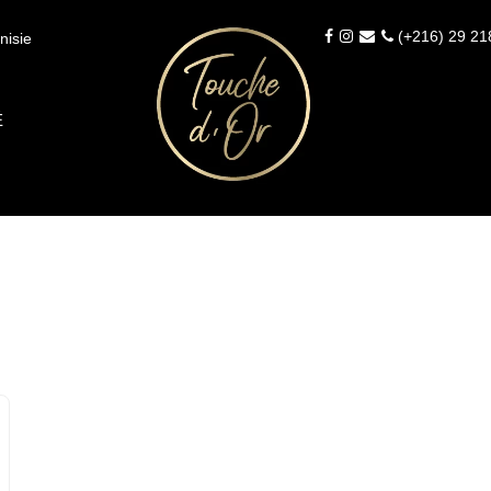
(+216) 29 21
nisie
É